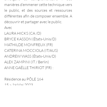
manières d’emmener cette technique vers 
le public, et des sources et ressources 
différentes afin de composer ensemble. A 
découvrir et partager avec le public.
Avec
LAURA HICKS (CA /D) 
BRYCE KASSON (États-Unis/D)
MATHILDE MONFREUX (FR)
CATERINA MOCCIOLA (IT/AUS)
ANDREW WASS (États-Unis/D)
ALEX ZAMPINI (IT / Berlin)
ANNE GAËLLE THIRIOT (FR) :
Résidence au PÔLE 164
15 > 19 Mai 2023
https://www.pole164.com/post/cie-des-
corps-parlants-mathilde-monfreux-mai-
2023