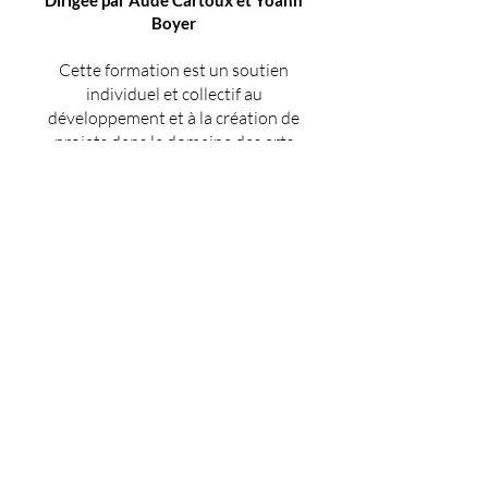
Dirigée par
Aude Cartoux et Yoann
Boyer
Cette formation est un soutien
individuel et collectif au
développement et à la création de
projets dans le domaine des arts
vivants : Danse, Théâtre,
Performance.
Indicateur de
résultats
FORMATIONS 2024 / 2025
Nombre total
de stagiaires
59