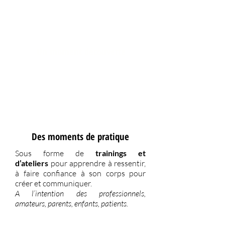
Pôle 164 et d’artistes référents invités.
Pour Tous
Un moment
découverte
Ateliers découverte
avec la possibilité
de goûter à 4 techniques somatiques
dans la journée.
A l’intention des non-initiés
Des moments de pratique
Sous forme de
trainings et
d’ateliers
pour apprendre à ressentir,
à faire confiance à son corps pour
créer et communiquer.
A l’intention des professionnels,
amateurs, parents, enfants, patients.