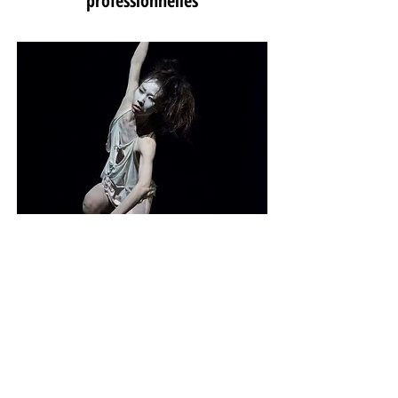
professionnelles
Stages & ateliers
Ateliers, Stages
Masterclasses, Workshops