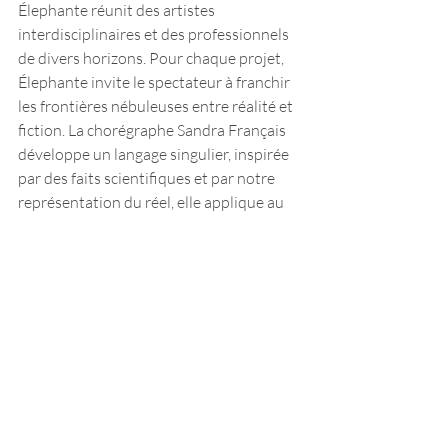
Élephante réunit des artistes 
interdisciplinaires et des professionnels 
de divers horizons. Pour chaque projet, 
Élephante invite le spectateur à franchir 
les frontières nébuleuses entre réalité et 
fiction. La chorégraphe Sandra Français 
développe un langage singulier, inspirée 
par des faits scientifiques et par notre 
représentation du réel, elle applique au 
travers des créations, des théories qui 
deviennent des moteurs pour la 
créativité. Le premier projet Alpha, est 
Lauréat de la Biennale des Jeunes 
Créateurs d’Europe et de la 
Méditerranée. Avec des casques de 
neurosciences l’activité cérébrale des 
danseurs est retranscrite pendant la 
performance. Sa deuxième création 
Onkalo engage une réflexion sur 