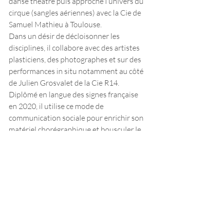
danse théâtre puis approche l’univers du 
cirque (sangles aériennes) avec la Cie de 
Samuel Mathieu à Toulouse. 
Dans un désir de décloisonner les 
disciplines, il collabore avec des artistes 
plasticiens, des photographes et sur des 
performances in situ notamment au côté 
de Julien Grosvalet de la Cie R14. 
Diplômé en langue des signes française 
en 2020, il utilise ce mode de 
communication sociale pour enrichir son 
matériel chorégraphique et bousculer le 
geste dansé. S'ouvrent alors de nouveaux 
chapitres d’une histoire en perpétuel 
mouvement... Un moment parfait, un trio 
chorégraphique et musical en 
collaboration avec Alice Tremblay et le 
diptyque Schlass / Blast avec son acolyte 
Chloé Beillevaire. 