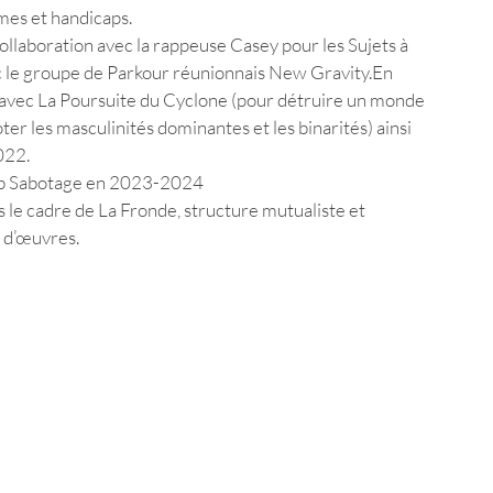
rmes et handicaps. 
laboration avec la rappeuse Casey pour les Sujets à 
 le groupe de Parkour réunionnais New Gravity.En 
avec La Poursuite du Cyclone (pour détruire un monde 
ter les masculinités dominantes et les binarités) ainsi 
022. 
lub Sabotage en 2023-2024 
 le cadre de La Fronde, structure mutualiste et 
 d’œuvres. 