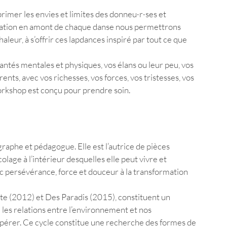
primer les envies et limites des donneu·r·ses et 
iation en amont de chaque danse nous permettrons 
leur, à s’offrir ces lapdances inspiré par tout ce que 
antés mentales et physiques, vos élans ou leur peu, vos 
ents, avec vos richesses, vos forces, vos tristesses, vos 
orkshop est conçu pour prendre soin. 
raphe et pédagogue. Elle est l’autrice de pièces 
lage à l’intérieur desquelles elle peut vivre et 
ec persévérance, force et douceur à la transformation 
e (2012) et Des Paradis (2015), constituent un 
e les relations entre l’environnement et nos 
pérer. Ce cycle constitue une recherche des formes de 