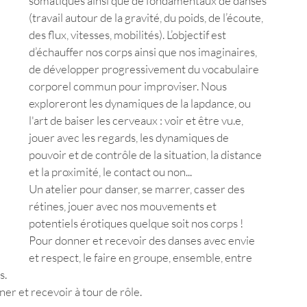
somatiques ainsi que de fondamentaux de danses 
(travail autour de la gravité, du poids, de l’écoute, 
des flux, vitesses, mobilités). L’objectif est 
d’échauffer nos corps ainsi que nos imaginaires, 
de développer progressivement du vocabulaire 
corporel commun pour improviser. Nous 
exploreront les dynamiques de la lapdance, ou 
l'art de baiser les cerveaux : voir et être vu.e, 
jouer avec les regards, les dynamiques de 
pouvoir et de contrôle de la situation, la distance 
et la proximité, le contact ou non... 
Un atelier pour danser, se marrer, casser des 
rétines, jouer avec nos mouvements et 
potentiels érotiques quelque soit nos corps !  
Pour donner et recevoir des danses avec envie 
et respect, le faire en groupe, ensemble, entre 
. 
er et recevoir à tour de rôle.