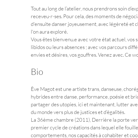
Tout au long de l’atelier, nous prendrons soin d’ex
receveu·r·ses. Pour cela, des moments de négoc
d'ensuite danser joyeusement, avec légèreté et cha
l'on aura exploré.  
Vous êtes bienvenu.e avec votre état actuel, vos s
libidos ou leurs absences ; avec vos parcours différ
envies et désires, vos gouffres. Venez avec. Ce w
Bio
Ève Magot est une artiste trans, danseuse, chorég
hybrides entre danse, performance, poésie et brico
partager des utopies, ici et maintenant, lutter av
du monde vers plus de justices et d’égalités. 
La 36ème chambre (2011), Derrière la porte vert
premier cycle de créations dans lequel elle fouill
comportements, nos capacités à cohabiter et coo