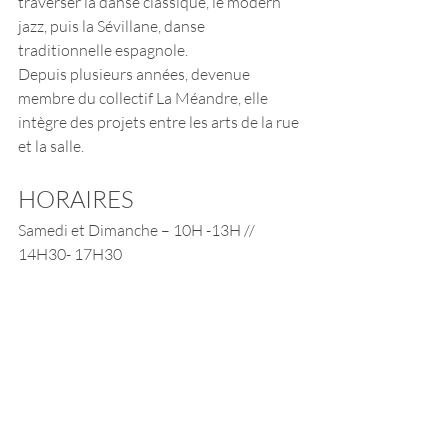
traverser la danse classique, le modern 
jazz, puis la Sévillane, danse 
traditionnelle espagnole.
Depuis plusieurs années, devenue 
membre du collectif La Méandre, elle 
intègre des projets entre les arts de la rue 
et la salle. 
HORAIRES
Samedi et Dimanche – 10H -13H // 
14H30- 17H30
TARIFS
40 revenu autour du RSA
80 revenu autour du smic
100 revenu + que le smic
150 tarif soutien
Si tu vous avez des freins financiers 