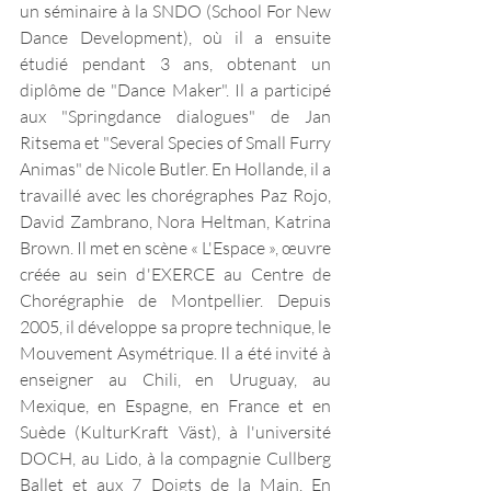
un séminaire à la SNDO (School For New 
Dance Development), où il a ensuite 
étudié pendant 3 ans, obtenant un 
diplôme de "Dance Maker". Il a participé 
aux "Springdance dialogues" de Jan 
Ritsema et "Several Species of Small Furry 
Animas" de Nicole Butler. En Hollande, il a 
travaillé avec les chorégraphes Paz Rojo, 
David Zambrano, Nora Heltman, Katrina 
Brown. Il met en scène « L'Espace », œuvre 
créée au sein d'EXERCE au Centre de 
Chorégraphie de Montpellier. Depuis 
2005, il développe sa propre technique, le 
Mouvement Asymétrique. Il a été invité à 
enseigner au Chili, en Uruguay, au 
Mexique, en Espagne, en France et en 
Suède (KulturKraft Väst), à l'université 
DOCH, au Lido, à la compagnie Cullberg 
Ballet et aux 7 Doigts de la Main. En 