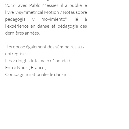
2016, avec Pablo Messiez, il a publié le 
livre "Asymmetrical Motion / Notas sobre 
pedagogia y movimiento" lié à 
l'expérience en danse et pédagogie des 
dernières années.
Il propose également des séminaires aux 
entreprises : 
Les 7 doigts de la main ( Canada )  
Entre Nous ( France ) 
Compagnie nationale de danse 
(Argentine) 
Ballet Cullberg ( Suède ) 
https://www.youtube.com/watch?
v=NtgmawKqqSA&t=21s