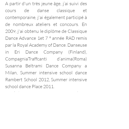
A partir d'un très jeune âge, j’ai suivi des 
cours de danse classique et 
contemporaine, j'ai également participé à 
de nombreux ateliers et concours. En 
2009, j'ai obtenu le diplôme de Classique 
Dance Advance 1et 7 ° année RAD remis 
par la Royal Academy of Dance. Danseuse 
in Eri Dance Company (Finland), 
CompagniaTraffcanti d’anima(Roma) 
Susanna Beltrami Dance Company a 
Milan, Summer intensive school dance 
Rambert School 2012, Summer intensive 
school dance Place 2011. 
Workshop avec Dominique Merci (Pina 
Bausch Dance Company), Joussi 
Nousianen, ReAct Dance Company, Maja 
Hanninen, Raffaele Paganini, Alexandre 
de la Cafniere, Bridge Bardot, Wayne 
Byars,Ezio Schiavulli, Dane Hurst,Tijen 