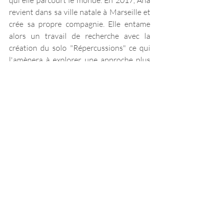
revient dans sa ville natale à Marseille et 
crée sa propre compagnie. Elle entame 
alors un travail de recherche avec la 
création du solo "Répercussions" ce qui 
l'amènera à explorer une approche plus 
contemporaine de sa danse. 
Elle créé en 2020 après le premier 
confinement, le solo « Carrito » 
commandé par Michel Kelemenis dans le 
cadre du programme 8m3, elle est 
interprète au sein de la compagnie de 
Patricia Guerrero, et collabore sur 
différents projets musicaux avec la 
chanteuse Elodie Rama, la pianiste 
classique Amandine Habib, et le fameux 
groupe de rap marseillais IAM. 
Aujourd'hui elle poursuit ses 
expérimentations en allant toujours plus 