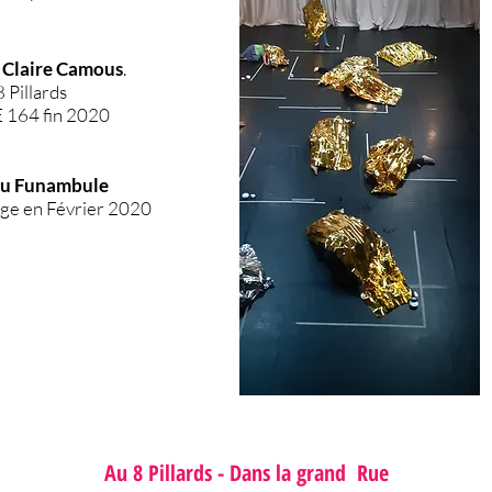
e
Claire Camous
.
8 Pillards
 164 fin 2020
du Funambule
tage en Février 2020
Au 8 Pillards - Dans la grand Rue