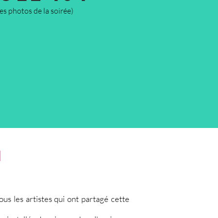
les photos de la soirée)
1
s les artistes qui ont partagé cette