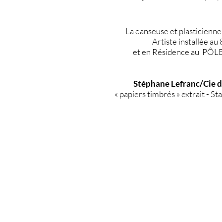
La danseuse et plasticienn
Artiste installée au 
et en Résidence au PÔLE
Stéphane Lefranc/Cie 
« papiers timbrés » extrait - S