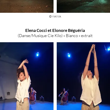
©MAWA
Elena Cocci et Elonore Béguéria
(Danse/Musique Cie Kilo) « Bianco » extrait