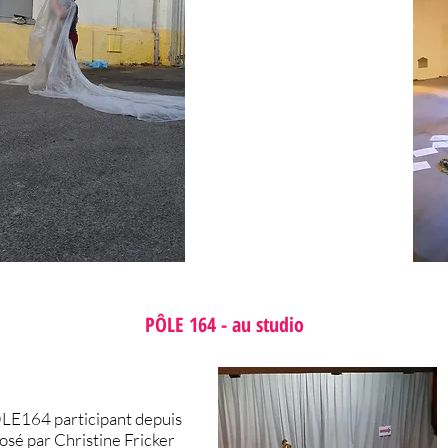
PÔLE 164 - au studio
LE164 participant depuis
osé par Christine Fricker