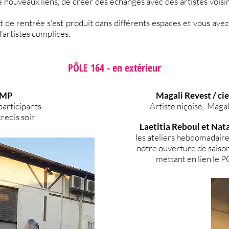
 nouveaux liens, de créer des échanges avec des artistes voisin
 rentrée s'est produit dans différents espaces et vous ave
d'artistes complices.
PÔLE 164 - en extérieur
'IMP
Magali Revest / ci
articipants
Artiste niçoise, Maga
redis soir
Laetitia Reboul et Na
les ateliers hebdomadaires
notre ouverture de saiso
mettant en lien le PÔ