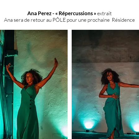
Ana Perez - « Répercussions »
extrait
Ana sera de retour au PÔLE pour une prochaine Résidence