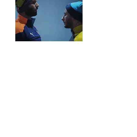
Cie Itinérrances / Christine Fricker
Histoire d'eux
Histoire d'eux, chronique d'une
rencontre, explore les liens entre la
danse et le texte (celui intelligemment
décalé de Guy Robert). Avec du chant,
de la musique, du texte et de la danse,
Christine Fricker resserre l'espace et
aborde l'intime.
Il s'agit d'un face à face amoureux entre
rêve et réalité, d'où se dégage
l'imminence d'une rencontre. Histoire
en devenir où l'on projette sa vision de