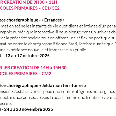
ER CREATION DE 9H30 > 11H
ECOLES PRIMAIRES – CE1/CE2
ièce chorégraphique - « Errances »
met en scène les instants de vie quotidiens et intimes d’un person
graphie numérique interactive, il nous plonge dans un univers ab
t et la précarité sociale tout en offrant une réflexion poétique s
aboration entre le chorégraphe Étienne Sarti, l’artiste numériq
une expérience nouvelle et immersive au public.
 – 13 au 17 octobre 2025
LIER CREATION DE 14H à 15H30
ECOLES PRIMAIRES – CM2
A
pièce chorégraphique « Jelda mon territoires »
nisien. C’est à travers la peau que nous protégeons nos organes
ctons aux autres. Je vois la peau comme une frontière vivante en
ecrets.
4 - 24 au 28 novembre 2025