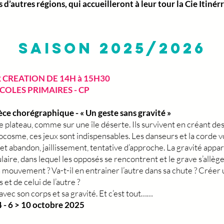
s d’autres régions, qui accueilleront à leur tour la Cie Itin
Saison 2025/2026
R CREATION DE 14H à 15H30
ECOLES PRIMAIRES - CP
ièce chorégraphique - « Un geste sans gravité »
e plateau, comme sur une île déserte. Ils survivent en créant d
rocosme, ces jeux sont indispensables. Les danseurs et la corde von
e et abandon, jaillissement, tentative d’approche. La gravité appar
ire, dans lequel les opposés se rencontrent et le grave s’allège
mouvement ? Va-t-il en entrainer l’autre dans sa chute ? Créer un
 et de celui de l’autre ?
 avec son corps et sa gravité. Et c’est tout……
 - 6 > 10 octobre 2025