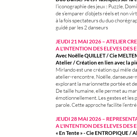
l’iconographie des jeux : Puzzle, Domi
de s’emparer d’objets réels et non virt
à la fois spectateurs du duo chorégra
guidé par les 2 danseurs
JEUDI 21 MAI 2026 – ATELIER CR
A L'INTENTION DES ELEVES DES 
Avec Noëlle QUILLET / Cie MELTE
Atelier / Création en lien avec la 
Mirlando est une création qui mêle da
atelier-rencontre, Noëlle, danseuse-ma
explorant la marionnette portée et de
De taille humaine, elle permet au mar
émotionnellement. Les gestes et les p
parole. Cette approche facilite l’en
JEUDI 28 MAI 2026 – REPRESENT
A L'INTENTION DES ELEVES DES
« En Tente » - Cie ENTROPIQUE / 