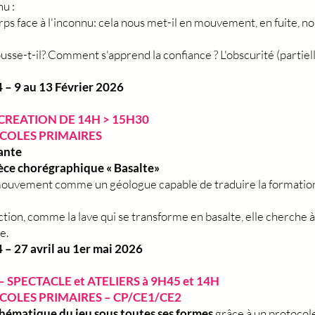
nu :
 face à l'inconnu: cela nous met-il en mouvement, en fuite, nou
usse-t-il? Comment s'apprend la confiance ? L'obscurité (partielle
 – 9 au 13 Février 2026
 CREATION DE 14H > 15H30
ECOLES PRIMAIRES
ante
pièce chorégraphique « Basalte»
ouvement comme un géologue capable de traduire la formation d
fiction, comme la lave qui se transforme en basalte, elle cherc
e.
– 27 avril au 1er mai 2026
– SPECTACLE et ATELIERS à 9H45 et 14H
ECOLES PRIMAIRES – CP/CE1/CE2
hématique du jeu sous toutes ses formes
grâce à un protocol