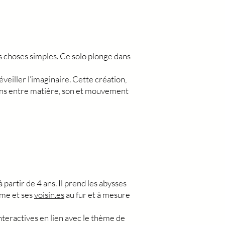
des choses simples. Ce solo plonge dans
eiller l’imaginaire. Cette création,
 liens entre matière, son et mouvement
̀ partir de 4 ans. Il prend les abysses
̂me et ses
voisin.es
au fur et à mesure
teractives en lien avec le thème de