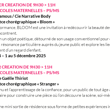
ER CREATION DE 9H30 > 11H
 ECOLES MATERNELLES – PS/MS
Camous / Cie Narrative Body
pièce chorégraphique « Bloom »
 performance, BLOOM est une invitation à redécouvrir la beauté 
encontrent.
un objet poétique, détourné de son usage conventionnel pour év
ne résonance particulière auprès du jeune public et explore les
ment d’un regard d’enfant.
4 – 1 au 5 décembre 2025
ER CREATION DE 9H30 > 11H
 ECOLES MATERNELLES – PS/MS
 Gaëlle Thiriot
pièce chorégraphique « Stranger »
u et l’apprentissage de la confiance, pour un public de tout âge a
pour construire une pièce où l’on découvre la scène, soi-me
 mini sortie de résidence sous forme de petites expériences in