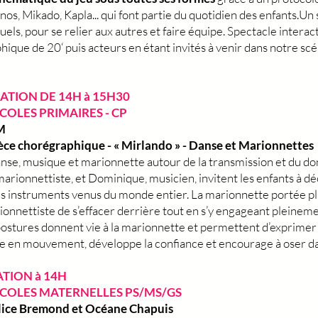
nos, Mikado, Kapla... qui font partie du quotidien des enfants.Un
uels, pour se relier aux autres et faire équipe. Spectacle interact
phique de 20‘ puis acteurs en étant invités à venir dans notre s
EATION DE 14H à 15H30
ECOLES PRIMAIRES - CP
M
pièce chorégraphique - « Mirlando » - Danse et Marionnettes
nse, musique et marionnette autour de la transmission et du don
rionnettiste, et Dominique, musicien, invitent les enfants à déc
s instruments venus du monde entier. La marionnette portée plac
ionnettiste de s’effacer derrière tout en s’y engageant pleine
ostures donnent vie à la marionnette et permettent d’exprimer 
trée en mouvement, développe la confiance et encourage à oser d
ATION à 14H
 ECOLES MATERNELLES PS/MS/GS
Alice Bremond et Océane Chapuis