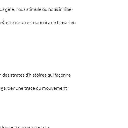
s gèle, nous stimule ou nous inhibe-
), entre autres, nourrira ce travail en
es strates d’histoires qui façonne
he à garder une trace du mouvement
e ludique qui emprunte à