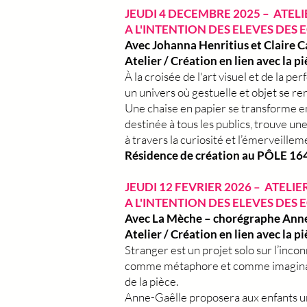
JEUDI 4 DECEMBRE 2025 – ATELI
A L'INTENTION DES ELEVES DES
Avec Johanna Henritius et Claire 
Atelier / Création en lien avec la 
À la croisée de l'art visuel et de la
un univers où gestuelle et objet se r
Une chaise en papier se transforme en 
destinée à tous les publics, trouve u
à travers la curiosité et l’émerveille
Résidence de création au PÔLE 16
JEUDI 12 FEVRIER 2026 – ATELI
A L'INTENTION DES ELEVES DES
Avec La Mèche – chorégraphe Anne
Atelier / Création en lien avec la 
Stranger est un projet solo sur l’inconn
comme métaphore et comme imaginaire 
de la pièce.
Anne-Gaêlle proposera aux enfants une