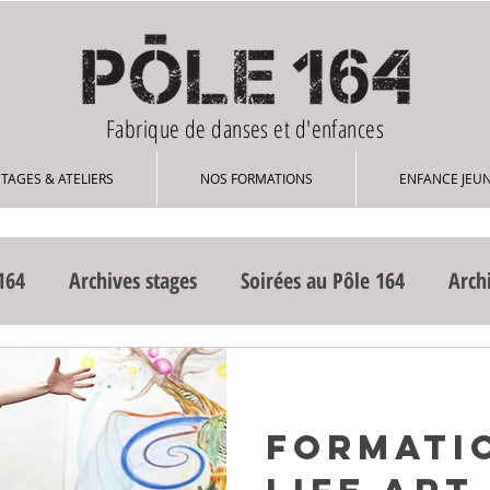
Fabrique de danses et d'enfances
STAGES & ATELIERS
NOS FORMATIONS
ENFANCE JEU
164
Archives stages
Soirées au Pôle 164
Arch
es résidences
Formation stages découverte
Evéne
FORMATI
somatique corps sensible 2021
Formations au Pôle 16