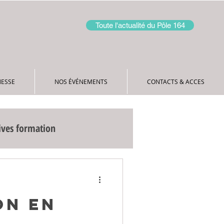
Toute l'actualité du Pôle 164
NESSE
NOS ÉVÉNEMENTS
CONTACTS & ACCES
ives formation
ments du Pôle 164
ON EN
4
A la une