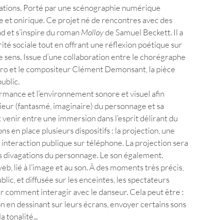
gations. Porté par une scénographie numérique 
e et onirique. Ce projet né de rencontres avec des 
d et s’inspire du roman 
Molloy
 de Samuel Beckett. Il a 
arité sociale tout en offrant une réflexion poétique sur 
de sens. Issue d’une collaboration entre le chorégraphe 
ero et le compositeur Clément Demonsant, la pièce 
ublic. 
rmance et l’environnement sonore et visuel afin 
ieur (fantasmé, imaginaire) du personnage et sa 
t venir entre une immersion dans l’esprit délirant du 
ns en place plusieurs dispositifs : la projection, une 
nteraction publique sur téléphone. La projection sera 
es divagations du personnage. Le son également. 
b, lié à l’image et au son. À des moments très précis, 
blic, et diffusée sur les enceintes, les spectateurs 
isir comment interagir avec le danseur. Cela peut être : 
ion en dessinant sur leurs écrans, envoyer certains sons 
 tonalité... 