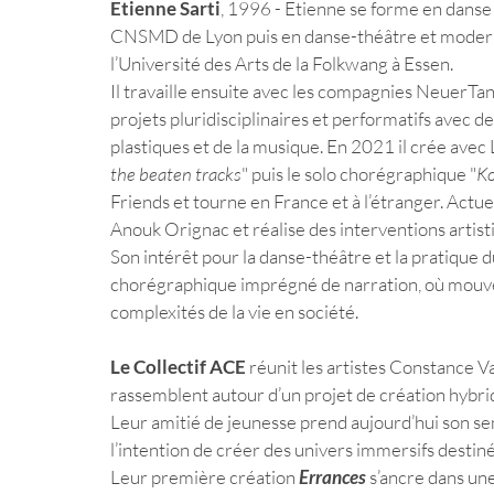
Etienne Sarti
, 1996 - Etienne se forme en danse
CNSMD de Lyon puis en danse-théâtre et modern d
l’Université des Arts de la Folkwang à Essen. 
Il travaille ensuite avec les compagnies NeuerTanz 
projets pluridisciplinaires et performatifs avec de
plastiques et de la musique. En 2021 il crée avec 
the beaten tracks
" puis le solo chorégraphique "
K
Friends et tourne en France et à l’étranger. Actu
Anouk Orignac et réalise des interventions artisti
Son intérêt pour la danse-théâtre et la pratique 
chorégraphique imprégné de narration, où mouvem
complexités de la vie en société. 
Le Collectif ACE
 réunit les artistes Constance V
rassemblent autour d’un projet de création hybride
Leur amitié de jeunesse prend aujourd’hui son sens 
l’intention de créer des univers immersifs destiné
Leur première création 
Errances
 s’ancre dans une