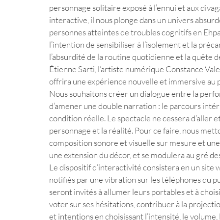
personnage solitaire exposé à l’ennui et aux diva
interactive, il nous plonge dans un univers absurd
personnes atteintes de troubles cognitifs en Ehpa
l’intention de sensibiliser à l’isolement et la préc
l’absurdité de la routine quotidienne et la quête 
Étienne Sarti, l’artiste numérique Constance Val
offrira une expérience nouvelle et immersive au p
Nous souhaitons créer un dialogue entre la perfo
d’amener une double narration : le parcours intér
condition réelle. Le spectacle ne cessera d’aller e
personnage et la réalité. Pour ce faire, nous metto
composition sonore et visuelle sur mesure et une i
une extension du décor, et se modulera au gré d
Le dispositif d’interactivité consistera en un site we
notifiés par une vibration sur les téléphones du pu
seront invités à allumer leurs portables et à cho
voter sur ses hésitations, contribuer à la project
et intentions en choisissant l’intensité, le volume, la