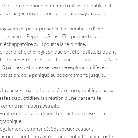
der son téléphone et même l’utiliser. Le public est 
ersonnages, errant avec lui, tantôt essayant de le 
ing vidéo et par la présence fantomatique d’une 
 hologramme Pepper’s Ghost. Elle permettra au 
 échappatoire où il pourra la rejoindre. 
recherche chorégraphique ont été réalisé. Elles ont 
ttribuer ses états et caractéristiques corporelles. À ce 
3 parties distinctes se dessine explorant différent 
’obsession, de la panique au débordement, jusqu’au 
 à la danse-théâtre. Le procédé chorégraphique passe 
es du quotidien, la création d’une danse faite 
erger une narration abstraite.
 différents états comme l’ennui, la surprise et la 
́graphique. 
a également commencé. Ses séquences sont 
s qui défient la gravité et viennent interagir dans le 