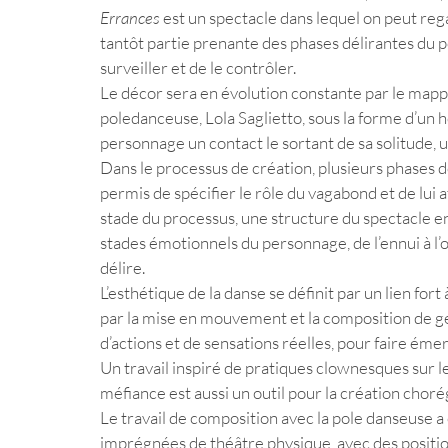
Errances
 est un spectacle dans lequel on peut regar
tantôt partie prenante des phases délirantes du p
surveiller et de le contrôler. 
Le décor sera en évolution constante par le mapp
poledanceuse, Lola Saglietto, sous la forme d’un
personnage un contact le sortant de sa solitude, un
Dans le processus de création, plusieurs phases de 
permis de spécifier le rôle du vagabond et de lui a
stade du processus, une structure du spectacle en 
stades émotionnels du personnage, de l’ennui à l
délire. 
L’esthétique de la danse se définit par un lien fort
par la mise en mouvement et la composition de gest
d’actions et de sensations réelles, pour faire ém
Un travail inspiré de pratiques clownesques sur les
méfiance est aussi un outil pour la création chore
Le travail de composition avec la pole danseuse 
imprégnées de théâtre physique, avec des position