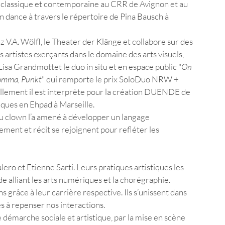
 classique et contemporaine au CRR de Avignon et au 
ance à travers le répertoire de Pina Bausch à 
V.A. Wölfl, le Theater der Klänge et collabore sur des 
s artistes exerçants dans le domaine des arts visuels, 
Lisa Grandmottet le duo in situ et en espace public "
On 
omma, Punkt
" qui remporte le prix SoloDuo NRW + 
ellement il est interprète pour la création DUENDE de 
ques en Ehpad à Marseille. 
du clown l’a amené à développer un langage 
ent et récit se rejoignent pour refléter les 
alero et Etienne Sarti. Leurs pratiques artistiques les 
 alliant les arts numériques et la chorégraphie. 
grâce à leur carrière respective. Ils s’unissent dans 
s à repenser nos interactions. 
 démarche sociale et artistique, par la mise en scène 