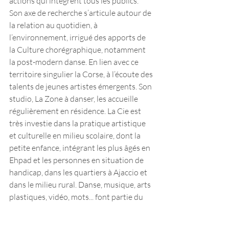
actions qui intègrent tous les publics. 
Son axe de recherche s’articule autour de 
la relation au quotidien, à 
l’environnement, irrigué des apports de 
la Culture chorégraphique, notamment 
la post-modern danse. En lien avec ce 
territoire singulier la Corse, à l’écoute des 
talents de jeunes artistes émergents. Son 
studio, La Zone à danser, les accueille 
régulièrement en résidence. La Cie est 
très investie dans la pratique artistique 
et culturelle en milieu scolaire, dont la 
petite enfance, intégrant les plus âgés en 
Ehpad et les personnes en situation de 
handicap, dans les quartiers à Ajaccio et 
dans le milieu rural. Danse, musique, arts 
plastiques, vidéo, mots... font partie du 
processus de création des œuvres, en 
dialogue avec les corps, s’adressant à 