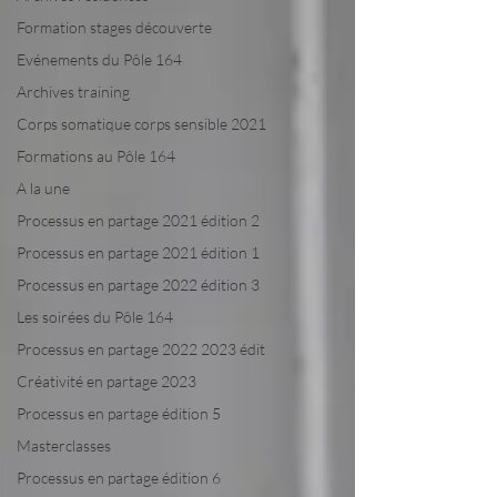
Formation stages découverte
Evénements du Pôle 164
Archives training
Corps somatique corps sensible 2021
Formations au Pôle 164
A la une
Processus en partage 2021 édition 2
Processus en partage 2021 édition 1
Processus en partage 2022 édition 3
Les soirées du Pôle 164
Processus en partage 2022 2023 édit
Créativité en partage 2023
Processus en partage édition 5
Masterclasses
Processus en partage édition 6