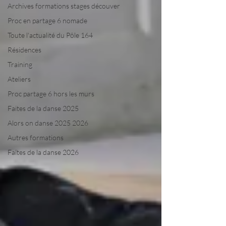
Archives formations stages découver
Proc en partage 6 nomade
Toute l'actualité du Pôle 164
Résidences
Training
Ateliers
Proc partage 6 hors les murs
Faites de la danse 2025
Alors on danse 2025 2026
Autres formations
Faîtes de la danse 2026