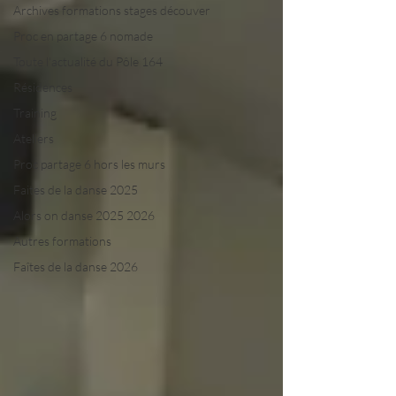
Archives formations stages découver
Proc en partage 6 nomade
Toute l'actualité du Pôle 164
Résidences
Training
Ateliers
Proc partage 6 hors les murs
Faites de la danse 2025
Alors on danse 2025 2026
Autres formations
Faîtes de la danse 2026