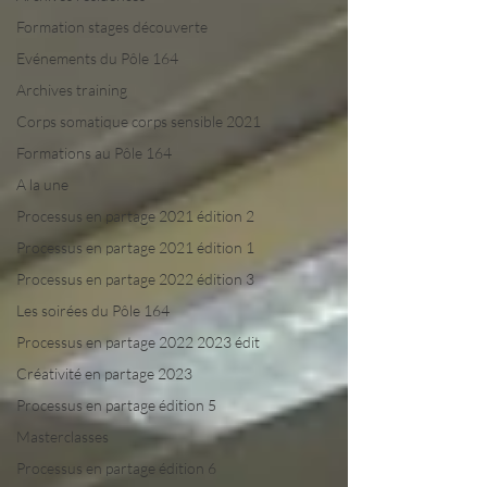
Formation stages découverte
Evénements du Pôle 164
Archives training
Corps somatique corps sensible 2021
Formations au Pôle 164
A la une
Processus en partage 2021 édition 2
Processus en partage 2021 édition 1
Processus en partage 2022 édition 3
Les soirées du Pôle 164
Processus en partage 2022 2023 édit
Créativité en partage 2023
Processus en partage édition 5
Masterclasses
Processus en partage édition 6