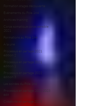
Formation stages découverte
Evénements du Pôle 164
Archives training
Corps somatique corps sensible
2021
Formations au Pôle 164
A la une
Processus en partage 2021
édition 2
Processus en partage 2021
édition 1
Processus en partage 2022
édition 3
Les soirées du Pôle 164
Processus en partage 2022 2023
édit
Créativité en partage 2023