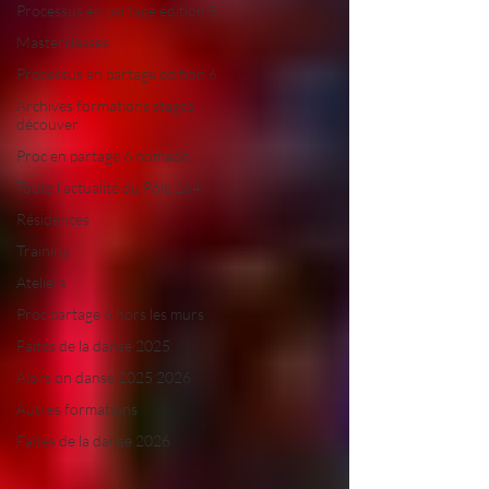
Processus en partage édition 5
Masterclasses
Processus en partage édition 6
Archives formations stages
découver
Proc en partage 6 nomade
Toute l'actualité du Pôle 164
Résidences
Training
Ateliers
Proc partage 6 hors les murs
Faites de la danse 2025
Alors on danse 2025 2026
Autres formations
Faîtes de la danse 2026